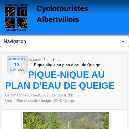
Panneau de gestion des cookies
Cyclotouristes
Albertvillois
Le
dimanche
Accueil
13
Pique-nique au plan d'eau de Queige
SEPT.
2026
PIQUE-NIQUE AU
PLAN D'EAU DE QUEIGE
Le
dimanche
13
sept.
2026
de 12h à 18h
Lieu :
Plan d'eau de Queige
73270
Queige