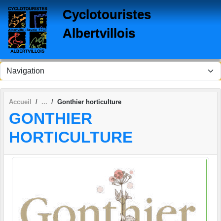
Panneau de gestion des cookies
Cyclotouristes
Albertvillois
Accueil
Gonthier horticulture
GONTHIER
HORTICULTURE