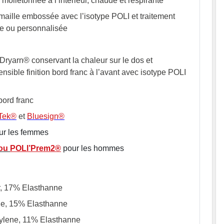
 molletonnée à l’intérieur, chaude et respirante
maille embossée avec l’isotype POLI et traitement
e ou personnalisée
 Dryarn® conservant la chaleur sur le dos et
nsible finition bord franc à l’avant avec isotype POLI
bord franc
Tek®
et
Bluesign®
ur les femmes
 ou
POLI’Prem2®
pour les hommes
r, 17% Elasthanne
de, 15% Elasthanne
pylene, 11% Elasthanne