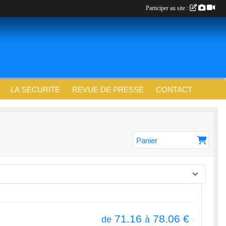
Participer au site :
LA SECURITE
REVUE DE PRESSE
CONTACT
Panier
71.16
78.06
€
de
à