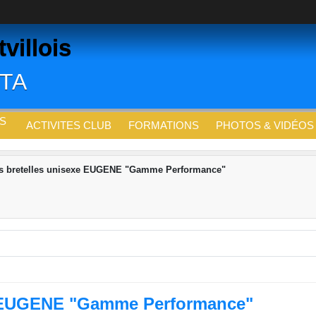
villois
CTA
S
ACTIVITES CLUB
FORMATIONS
PHOTOS & VIDÉOS
ns bretelles unisexe EUGENE "Gamme Performance"
xe EUGENE "Gamme Performance"