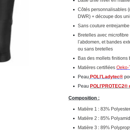
Base unie hiver en maille
Côtés personnalisables (
DWR) + découpe dos uni
Sans couture entrejambe
Bretelles avec microfibre
l'abdomen, et bandes exte
ou sans bretelles
Bas des mollets finitions 
Matières certifiées
Oeko-
Peau
POLI’Ladytec®
po
Peau
POLI'PROTEC2®
Composition :
Matière 1 : 83% Polyeste
Matière 2 : 85% Polyami
Matière 3 : 89% Polypro